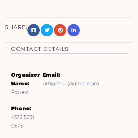
SHARE:
CONTACT DETAILS
Organizer
Email:
Name:
artlight.uu@gmail.com
ProJekt
Phone:
+372 5331
0573