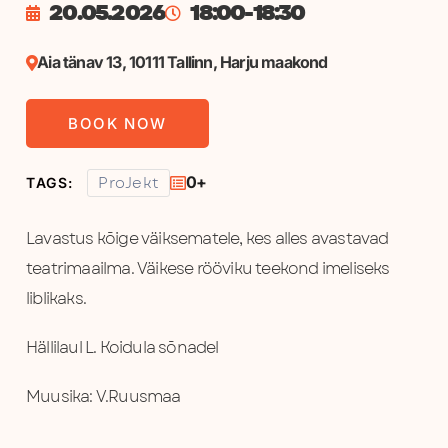
20.05.2026
18:00
-
18:30
Aia tänav 13, 10111 Tallinn, Harju maakond
BOOK NOW
ProJekt
0+
TAGS:
Lavastus kõige väiksematele, kes alles avastavad
teatrimaailma. Väikese rööviku teekond imeliseks
liblikaks.
Hällilaul L. Koidula sõnadel
Muusika: V.Ruusmaa