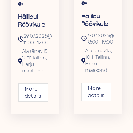
0+
0+
Hällilaul
Hällilaul
Röövikule
Röövikule
19.07.2026@
29.07.2026@
18:00
-
19:00
11:00
-
12:00
Aia tänav 13,
Aia tänav 13,
10111 Tallinn,
10111 Tallinn,
Harju
Harju
maakond
maakond
More
More
details
details