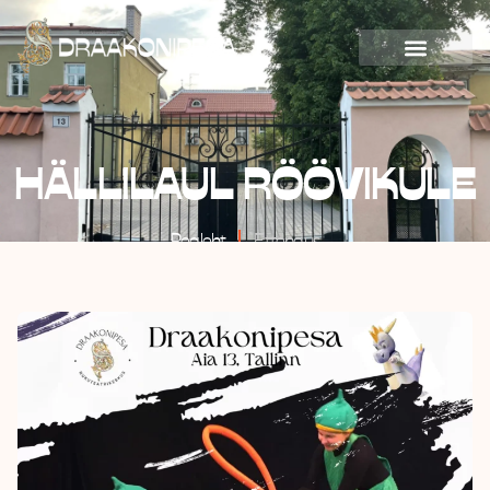
HÄLLILAUL RÖÖVIKULE
Pealeht
Ettendus