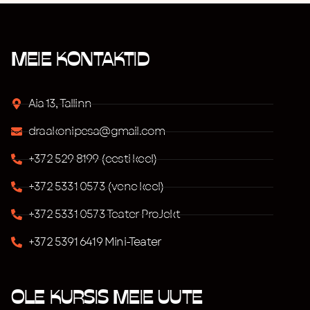
MEIE KONTAKTID
Aia 13, Tallinn
draakonipesa@gmail.com
+372 529 8199 (eesti keel)
+372 5331 0573 (vene keel)
+372 5331 0573 Teater ProJekt
+372 5391 6419 Mini-Teater
OLE KURSIS MEIE UUTE